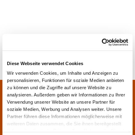
Diese Webseite verwendet Cookies
Wir verwenden Cookies, um Inhalte und Anzeigen zu
personalisieren, Funktionen für soziale Medien anbieten
Pfarrei Sankt Klara und Franziskus am Main
zu können und die Zugriffe auf unsere Website zu
Zentrales Pfarrbüro:
analysieren. Außerdem geben wir Informationen zu Ihrer
Im Bangert 8,
63450 Hanau

Verwendung unserer Website an unsere Partner für
06181 9230070
soziale Medien, Werbung und Analysen weiter. Unsere

Partner führen diese Informationen möglicherweise mit
pfarrei.klara-franziskus@bistum-fulda.de

weiteren Daten zusammen, die Sie ihnen bereitgestellt
Öffnungszeiten:
haben oder die sie im Rahmen Ihrer Nutzung der Dienste