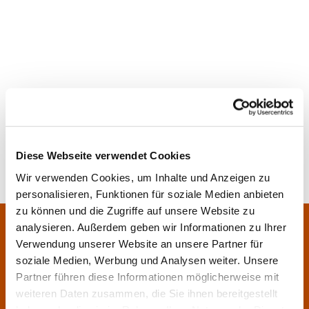
Diese Webseite verwendet Cookies
Wir verwenden Cookies, um Inhalte und Anzeigen zu
personalisieren, Funktionen für soziale Medien anbieten
zu können und die Zugriffe auf unsere Website zu
Pfarrei Sankt Klara und Franziskus am Main
analysieren. Außerdem geben wir Informationen zu Ihrer
Zentrales Pfarrbüro:
Verwendung unserer Website an unsere Partner für
Im Bangert 8,
63450 Hanau

soziale Medien, Werbung und Analysen weiter. Unsere
06181 9230070

Partner führen diese Informationen möglicherweise mit
weiteren Daten zusammen, die Sie ihnen bereitgestellt
pfarrei.klara-franziskus@bistum-fulda.de
