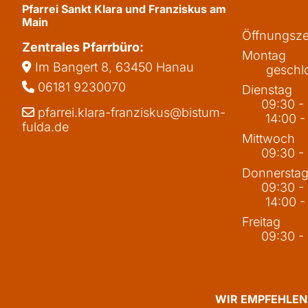
Pfarrei Sankt Klara und Franziskus am
Main
Öffnungsze
Zentrales Pfarrbüro:
Montag
Im Bangert 8,
63450 Hanau

geschl
06181 9230070

Dienstag
09:30 -
pfarrei.klara-franziskus@bistum-

14:00 -
fulda.de
Mittwoch
09:30 -
Donnersta
09:30 -
14:00 -
Freitag
09:30 -
WIR EMPFEHLEN