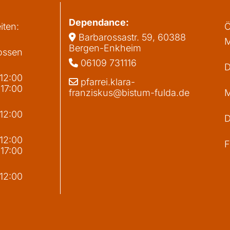
Dependance:
iten:
Ö
Barbarossastr. 59, 60388

M
Bergen-Enkheim
ossen
06109 731116

D
 12:00
pfarrei.klara-

 17:00
franziskus@bistum-fulda.de
M
 12:00
D
g
 12:00
F
 17:00
 12:00