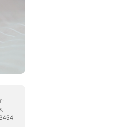
r-
s,
63454