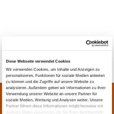
Diese Webseite verwendet Cookies
Wir verwenden Cookies, um Inhalte und Anzeigen zu
personalisieren, Funktionen für soziale Medien anbieten
zu können und die Zugriffe auf unsere Website zu
analysieren. Außerdem geben wir Informationen zu Ihrer
Pfarrei Sankt Klara und Franziskus am Main
Zentrales Pfarrbüro:
Verwendung unserer Website an unsere Partner für
soziale Medien, Werbung und Analysen weiter. Unsere
Im Bangert 8,
63450 Hanau

Partner führen diese Informationen möglicherweise mit
06181 9230070

weiteren Daten zusammen, die Sie ihnen bereitgestellt