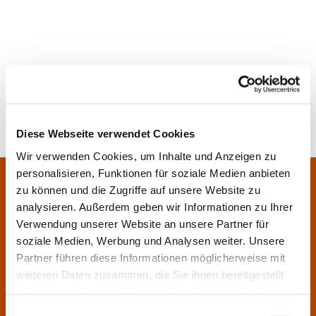
Diese Webseite verwendet Cookies
Wir verwenden Cookies, um Inhalte und Anzeigen zu
personalisieren, Funktionen für soziale Medien anbieten
Pfarrei Sankt Klara und Franziskus am Main
Zentrales Pfarrbüro:
zu können und die Zugriffe auf unsere Website zu
Im Bangert 8,
63450 Hanau
analysieren. Außerdem geben wir Informationen zu Ihrer

Verwendung unserer Website an unsere Partner für
06181 9230070

soziale Medien, Werbung und Analysen weiter. Unsere
pfarrei.klara-franziskus@bistum-fulda.de

Partner führen diese Informationen möglicherweise mit
weiteren Daten zusammen, die Sie ihnen bereitgestellt
Öffnungszeiten:
haben oder die sie im Rahmen Ihrer Nutzung der Dienste
Montag
geschlossen
gesammelt haben.
Einwilligungsauswahl
Dienstag
09:30 - 12:00