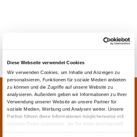
Diese Webseite verwendet Cookies
Wir verwenden Cookies, um Inhalte und Anzeigen zu
personalisieren, Funktionen für soziale Medien anbieten
Pfarrei Sankt Klara und Franziskus am Main
zu können und die Zugriffe auf unsere Website zu
Zentrales Pfarrbüro:
analysieren. Außerdem geben wir Informationen zu Ihrer
Im Bangert 8,
63450 Hanau

Verwendung unserer Website an unsere Partner für
06181 9230070

soziale Medien, Werbung und Analysen weiter. Unsere
Partner führen diese Informationen möglicherweise mit
pfarrei.klara-franziskus@bistum-fulda.de

weiteren Daten zusammen, die Sie ihnen bereitgestellt
Öffnungszeiten:
haben oder die sie im Rahmen Ihrer Nutzung der Dienste