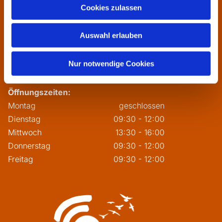
Cookies zulassen
Dependance Pfarrbüro:
Auswahl erlauben
Barbarossastr. 59, 60388 Bergen-Enkheim

06109 731116

Nur notwendige Cookies
pfarrei.klara-franziskus@bistum-fulda.de

Öffnungszeiten:
Montag
geschlossen
Dienstag
09:30 - 12:00
Mittwoch
13:30 - 16:00
Donnerstag
09:30 - 12:00
Freitag
09:30 - 12:00