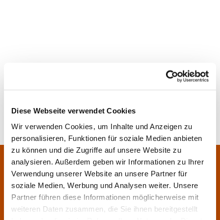
Diese Webseite verwendet Cookies
Wir verwenden Cookies, um Inhalte und Anzeigen zu
personalisieren, Funktionen für soziale Medien anbieten
zu können und die Zugriffe auf unsere Website zu
Pfarrei Sankt Klara und Franziskus am Main
analysieren. Außerdem geben wir Informationen zu Ihrer
Zentrales Pfarrbüro:
Verwendung unserer Website an unsere Partner für
Im Bangert 8,
63450 Hanau

soziale Medien, Werbung und Analysen weiter. Unsere
06181 9230070

Partner führen diese Informationen möglicherweise mit
weiteren Daten zusammen, die Sie ihnen bereitgestellt
pfarrei.klara-franziskus@bistum-fulda.de
