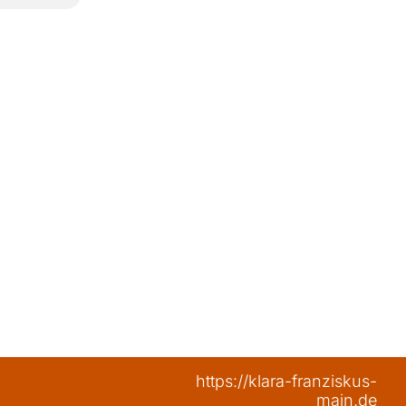
https://klara-franziskus-
main.de