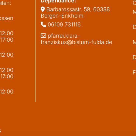
Dependance:
iten:
Ö
Barbarossastr. 59, 60388

M
Bergen-Enkheim
ossen
06109 731116

D
 12:00
pfarrei.klara-

 17:00
franziskus@bistum-fulda.de
M
 12:00
D
g
 12:00
F
 17:00
 12:00
s