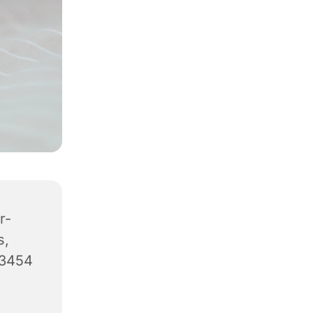
r-
s,
63454