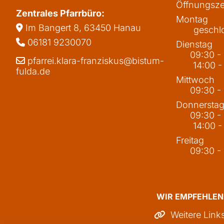
Öffnungsze
Zentrales Pfarrbüro:
Montag
Im Bangert 8,
63450 Hanau

geschl
06181 9230070

Dienstag
09:30 -
pfarrei.klara-franziskus@bistum-

14:00 -
fulda.de
Mittwoch
09:30 -
Donnersta
09:30 -
14:00 -
Freitag
09:30 -
WIR EMPFEHLEN
Weitere Link
