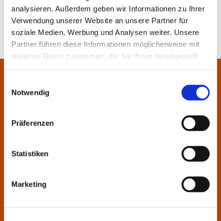
analysieren. Außerdem geben wir Informationen zu Ihrer
Verwendung unserer Website an unsere Partner für
soziale Medien, Werbung und Analysen weiter. Unsere
Partner führen diese Informationen möglicherweise mit
weiteren Daten zusammen, die Sie ihnen bereitgestellt
haben oder die sie im Rahmen Ihrer Nutzung der Dienste
Pfarrei Sankt Klara und Franziskus am Main
gesammelt haben.
Zentrales Pfarrbüro:
Einwilligungsauswahl
Notwendig
Im Bangert 8,
63450 Hanau

06181 9230070

Präferenzen
pfarrei.klara-franziskus@bistum-fulda.de

Öffnungszeiten:
Statistiken
Montag
geschlossen
Dienstag
09:30 - 12:00
14:00 - 17:00
Marketing
Mittwoch
09:30 - 12:00
Donnerstag
09:30 - 12:00
14:00 - 17:00