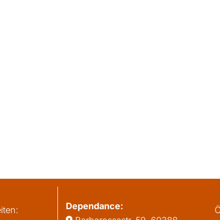
Dependance:
iten:
Ö
