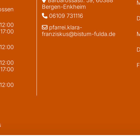
Barbarossastr. 59, 60388
M
Bergen-Enkheim
ossen
06109 731116

D
 12:00
pfarrei.klara-

 17:00
franziskus@bistum-fulda.de
M
 12:00
D
g
 12:00
F
 17:00
 12:00
s