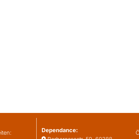
Dependance:
iten:
Ö
