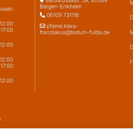
Barbarossastr. 59, 60388
M
Bergen-Enkheim
ossen
06109 731116

D
 12:00
pfarrei.klara-

 17:00
franziskus@bistum-fulda.de
M
 12:00
D
g
 12:00
F
 17:00
 12:00
s