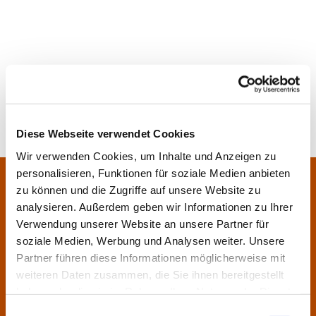
Diese Webseite verwendet Cookies
Wir verwenden Cookies, um Inhalte und Anzeigen zu
personalisieren, Funktionen für soziale Medien anbieten
Pfarrei Sankt Klara und Franziskus am Main
Zentrales Pfarrbüro:
zu können und die Zugriffe auf unsere Website zu
Im Bangert 8,
63450 Hanau
analysieren. Außerdem geben wir Informationen zu Ihrer

Verwendung unserer Website an unsere Partner für
06181 9230070

soziale Medien, Werbung und Analysen weiter. Unsere
pfarrei.klara-franziskus@bistum-fulda.de

Partner führen diese Informationen möglicherweise mit
weiteren Daten zusammen, die Sie ihnen bereitgestellt
Öffnungszeiten:
haben oder die sie im Rahmen Ihrer Nutzung der Dienste
Montag
geschlossen
gesammelt haben.
Einwilligungsauswahl
Dienstag
09:30 - 12:00