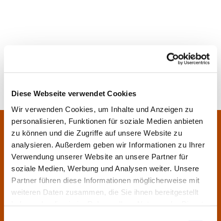
Diese Webseite verwendet Cookies
Wir verwenden Cookies, um Inhalte und Anzeigen zu
personalisieren, Funktionen für soziale Medien anbieten
Pfarrei Sankt Klara und Franziskus am Main
Zentrales Pfarrbüro:
zu können und die Zugriffe auf unsere Website zu
Im Bangert 8,
63450 Hanau
analysieren. Außerdem geben wir Informationen zu Ihrer

Verwendung unserer Website an unsere Partner für
06181 9230070

soziale Medien, Werbung und Analysen weiter. Unsere
pfarrei.klara-franziskus@bistum-fulda.de

Partner führen diese Informationen möglicherweise mit
weiteren Daten zusammen, die Sie ihnen bereitgestellt
Öffnungszeiten:
haben oder die sie im Rahmen Ihrer Nutzung der Dienste
Montag
geschlossen
gesammelt haben.
Einwilligungsauswahl
Dienstag
09:30 - 12:00