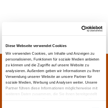
Diese Webseite verwendet Cookies
Wir verwenden Cookies, um Inhalte und Anzeigen zu
personalisieren, Funktionen für soziale Medien anbieten
Pfarrei Sankt Klara und Franziskus am Main
Zentrales Pfarrbüro:
zu können und die Zugriffe auf unsere Website zu
Im Bangert 8,
63450 Hanau
analysieren. Außerdem geben wir Informationen zu Ihrer

Verwendung unserer Website an unsere Partner für
06181 9230070

soziale Medien, Werbung und Analysen weiter. Unsere
pfarrei.klara-franziskus@bistum-fulda.de

Partner führen diese Informationen möglicherweise mit
weiteren Daten zusammen, die Sie ihnen bereitgestellt
Öffnungszeiten:
haben oder die sie im Rahmen Ihrer Nutzung der Dienste
Montag
geschlossen
gesammelt haben.
Einwilligungsauswahl
Dienstag
09:30 - 12:00