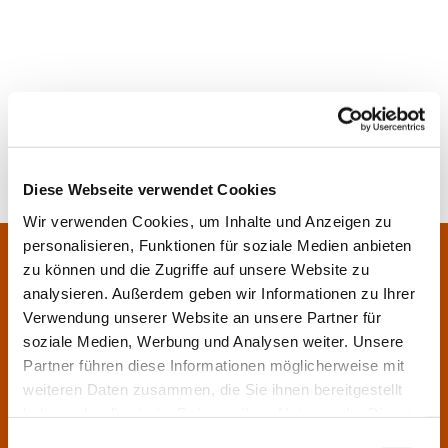
Diese Webseite verwendet Cookies
Wir verwenden Cookies, um Inhalte und Anzeigen zu
personalisieren, Funktionen für soziale Medien anbieten
Pfarrei Sankt Klara und Franziskus am Main
Zentrales Pfarrbüro:
zu können und die Zugriffe auf unsere Website zu
Im Bangert 8,
63450 Hanau
analysieren. Außerdem geben wir Informationen zu Ihrer

Verwendung unserer Website an unsere Partner für
06181 9230070

soziale Medien, Werbung und Analysen weiter. Unsere
pfarrei.klara-franziskus@bistum-fulda.de

Partner führen diese Informationen möglicherweise mit
weiteren Daten zusammen, die Sie ihnen bereitgestellt
Öffnungszeiten:
haben oder die sie im Rahmen Ihrer Nutzung der Dienste
Montag
geschlossen
gesammelt haben.
Einwilligungsauswahl
Dienstag
09:30 - 12:00