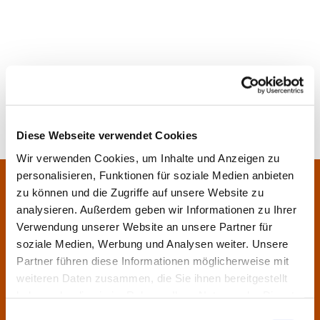
Diese Webseite verwendet Cookies
Wir verwenden Cookies, um Inhalte und Anzeigen zu
personalisieren, Funktionen für soziale Medien anbieten
Pfarrei Sankt Klara und Franziskus am Main
Zentrales Pfarrbüro:
zu können und die Zugriffe auf unsere Website zu
Im Bangert 8,
63450 Hanau
analysieren. Außerdem geben wir Informationen zu Ihrer

Verwendung unserer Website an unsere Partner für
06181 9230070

soziale Medien, Werbung und Analysen weiter. Unsere
pfarrei.klara-franziskus@bistum-fulda.de

Partner führen diese Informationen möglicherweise mit
weiteren Daten zusammen, die Sie ihnen bereitgestellt
Öffnungszeiten:
haben oder die sie im Rahmen Ihrer Nutzung der Dienste
Montag
geschlossen
gesammelt haben.
Einwilligungsauswahl
Dienstag
09:30 - 12:00