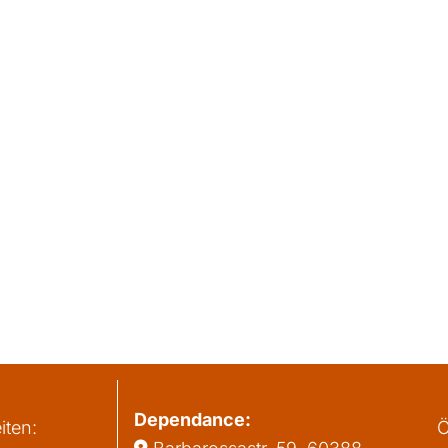
Dependance:
iten:
Ö
