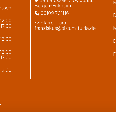
Barbarossastr. 59, 60388
M
Bergen-Enkheim
ossen
06109 731116

D
 12:00
pfarrei.klara-

 17:00
franziskus@bistum-fulda.de
M
 12:00
D
g
 12:00
F
 17:00
 12:00
s