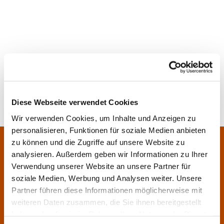
Diese Webseite verwendet Cookies
Wir verwenden Cookies, um Inhalte und Anzeigen zu
personalisieren, Funktionen für soziale Medien anbieten
Pfarrei Sankt Klara und Franziskus am Main
zu können und die Zugriffe auf unsere Website zu
Zentrales Pfarrbüro:
analysieren. Außerdem geben wir Informationen zu Ihrer
Im Bangert 8,
63450 Hanau

Verwendung unserer Website an unsere Partner für
06181 9230070

soziale Medien, Werbung und Analysen weiter. Unsere
Partner führen diese Informationen möglicherweise mit
pfarrei.klara-franziskus@bistum-fulda.de

weiteren Daten zusammen, die Sie ihnen bereitgestellt
Öffnungszeiten:
haben oder die sie im Rahmen Ihrer Nutzung der Dienste
Montag
geschlossen