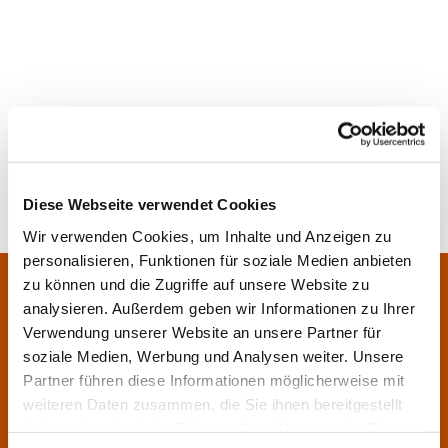
Diese Webseite verwendet Cookies
Wir verwenden Cookies, um Inhalte und Anzeigen zu
personalisieren, Funktionen für soziale Medien anbieten
Pfarrei Sankt Klara und Franziskus am Main
zu können und die Zugriffe auf unsere Website zu
Zentrales Pfarrbüro:
analysieren. Außerdem geben wir Informationen zu Ihrer
Im Bangert 8,
63450 Hanau

Verwendung unserer Website an unsere Partner für
06181 9230070

soziale Medien, Werbung und Analysen weiter. Unsere
Partner führen diese Informationen möglicherweise mit
pfarrei.klara-franziskus@bistum-fulda.de

weiteren Daten zusammen, die Sie ihnen bereitgestellt
Öffnungszeiten:
haben oder die sie im Rahmen Ihrer Nutzung der Dienste
Montag
geschlossen