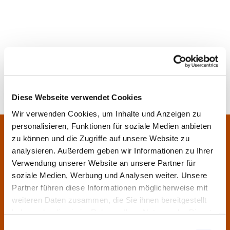
Diese Webseite verwendet Cookies
Wir verwenden Cookies, um Inhalte und Anzeigen zu
personalisieren, Funktionen für soziale Medien anbieten
Pfarrei Sankt Klara und Franziskus am Main
Zentrales Pfarrbüro:
zu können und die Zugriffe auf unsere Website zu
Im Bangert 8,
63450 Hanau
analysieren. Außerdem geben wir Informationen zu Ihrer

Verwendung unserer Website an unsere Partner für
06181 9230070

soziale Medien, Werbung und Analysen weiter. Unsere
pfarrei.klara-franziskus@bistum-fulda.de

Partner führen diese Informationen möglicherweise mit
weiteren Daten zusammen, die Sie ihnen bereitgestellt
Öffnungszeiten:
haben oder die sie im Rahmen Ihrer Nutzung der Dienste
Montag
geschlossen
gesammelt haben.
Einwilligungsauswahl
Dienstag
09:30 - 12:00