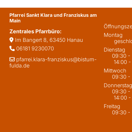
Pfarrei Sankt Klara und Franziskus am
Main
Öffnungsze
Zentrales Pfarrbüro:
Montag
Im Bangert 8,
63450 Hanau

geschl
06181 9230070

Dienstag
09:30 -
pfarrei.klara-franziskus@bistum-

14:00 -
fulda.de
Mittwoch
09:30 -
Donnersta
09:30 -
14:00 -
Freitag
09:30 -