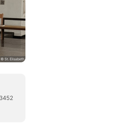
© St. Elisabeth
63452