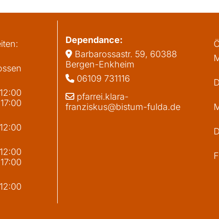
Dependance:
iten:
Ö
Barbarossastr. 59, 60388

M
Bergen-Enkheim
ossen
06109 731116

D
 12:00
pfarrei.klara-

 17:00
franziskus@bistum-fulda.de
M
 12:00
D
g
 12:00
F
 17:00
 12:00