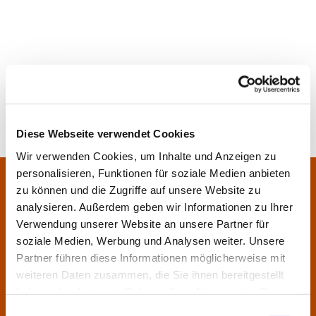
Diese Webseite verwendet Cookies
Wir verwenden Cookies, um Inhalte und Anzeigen zu
personalisieren, Funktionen für soziale Medien anbieten
Pfarrei Sankt Klara und Franziskus am Main
Zentrales Pfarrbüro:
zu können und die Zugriffe auf unsere Website zu
Im Bangert 8,
63450 Hanau
analysieren. Außerdem geben wir Informationen zu Ihrer

Verwendung unserer Website an unsere Partner für
06181 9230070

soziale Medien, Werbung und Analysen weiter. Unsere
pfarrei.klara-franziskus@bistum-fulda.de

Partner führen diese Informationen möglicherweise mit
weiteren Daten zusammen, die Sie ihnen bereitgestellt
Öffnungszeiten:
haben oder die sie im Rahmen Ihrer Nutzung der Dienste
Montag
geschlossen
gesammelt haben.
Einwilligungsauswahl
Dienstag
09:30 - 12:00