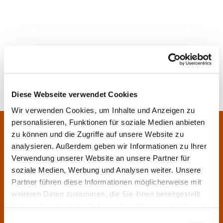
Diese Webseite verwendet Cookies
Wir verwenden Cookies, um Inhalte und Anzeigen zu
personalisieren, Funktionen für soziale Medien anbieten
Pfarrei Sankt Klara und Franziskus am Main
Zentrales Pfarrbüro:
zu können und die Zugriffe auf unsere Website zu
Im Bangert 8,
63450 Hanau
analysieren. Außerdem geben wir Informationen zu Ihrer

Verwendung unserer Website an unsere Partner für
06181 9230070

soziale Medien, Werbung und Analysen weiter. Unsere
pfarrei.klara-franziskus@bistum-fulda.de

Partner führen diese Informationen möglicherweise mit
weiteren Daten zusammen, die Sie ihnen bereitgestellt
Öffnungszeiten:
haben oder die sie im Rahmen Ihrer Nutzung der Dienste
Montag
geschlossen
gesammelt haben.
Einwilligungsauswahl
Dienstag
09:30 - 12:00