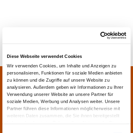
Diese Webseite verwendet Cookies
Wir verwenden Cookies, um Inhalte und Anzeigen zu
personalisieren, Funktionen für soziale Medien anbieten
Pfarrei Sankt Klara und Franziskus am Main
Zentrales Pfarrbüro:
zu können und die Zugriffe auf unsere Website zu
Im Bangert 8,
63450 Hanau
analysieren. Außerdem geben wir Informationen zu Ihrer

Verwendung unserer Website an unsere Partner für
06181 9230070

soziale Medien, Werbung und Analysen weiter. Unsere
pfarrei.klara-franziskus@bistum-fulda.de

Partner führen diese Informationen möglicherweise mit
weiteren Daten zusammen, die Sie ihnen bereitgestellt
Öffnungszeiten:
haben oder die sie im Rahmen Ihrer Nutzung der Dienste
Montag
geschlossen
gesammelt haben.
Einwilligungsauswahl
Dienstag
09:30 - 12:00