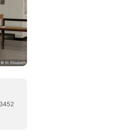
© St. Elisabeth
63452