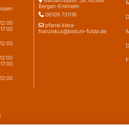
Barbarossastr. 59, 60388
M
Bergen-Enkheim
ossen
06109 731116

D
 12:00
pfarrei.klara-

 17:00
franziskus@bistum-fulda.de
M
 12:00
D
g
 12:00
F
 17:00
 12:00
s