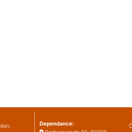
Dependance:
iten:
Ö
