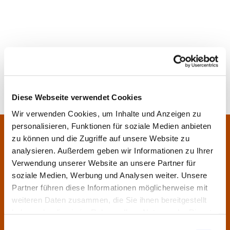
Diese Webseite verwendet Cookies
Wir verwenden Cookies, um Inhalte und Anzeigen zu
personalisieren, Funktionen für soziale Medien anbieten
Pfarrei Sankt Klara und Franziskus am Main
Zentrales Pfarrbüro:
zu können und die Zugriffe auf unsere Website zu
Im Bangert 8,
63450 Hanau
analysieren. Außerdem geben wir Informationen zu Ihrer

Verwendung unserer Website an unsere Partner für
06181 9230070

soziale Medien, Werbung und Analysen weiter. Unsere
pfarrei.klara-franziskus@bistum-fulda.de

Partner führen diese Informationen möglicherweise mit
weiteren Daten zusammen, die Sie ihnen bereitgestellt
Öffnungszeiten:
haben oder die sie im Rahmen Ihrer Nutzung der Dienste
Montag
geschlossen
gesammelt haben.
Einwilligungsauswahl
Dienstag
09:30 - 12:00