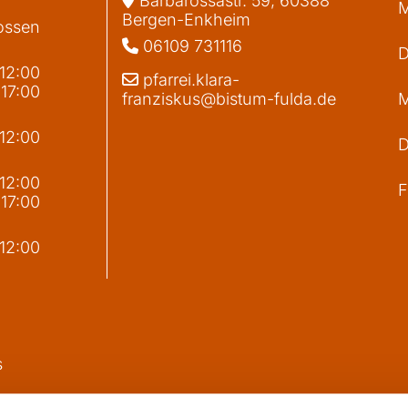
Barbarossastr. 59, 60388
M
Bergen-Enkheim
ossen
06109 731116

D
 12:00
pfarrei.klara-

 17:00
franziskus@bistum-fulda.de
M
 12:00
D
g
 12:00
F
 17:00
 12:00
s