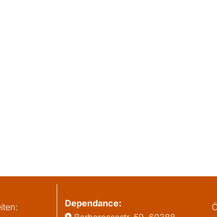
Dependance:
iten:
Ö
