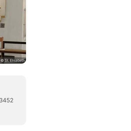
© St. Elisabeth
63452