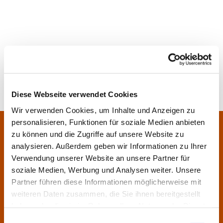
Diese Webseite verwendet Cookies
Wir verwenden Cookies, um Inhalte und Anzeigen zu
personalisieren, Funktionen für soziale Medien anbieten
Pfarrei Sankt Klara und Franziskus am Main
Zentrales Pfarrbüro:
zu können und die Zugriffe auf unsere Website zu
Im Bangert 8,
63450 Hanau
analysieren. Außerdem geben wir Informationen zu Ihrer

Verwendung unserer Website an unsere Partner für
06181 9230070

soziale Medien, Werbung und Analysen weiter. Unsere
pfarrei.klara-franziskus@bistum-fulda.de

Partner führen diese Informationen möglicherweise mit
weiteren Daten zusammen, die Sie ihnen bereitgestellt
Öffnungszeiten:
haben oder die sie im Rahmen Ihrer Nutzung der Dienste
Montag
geschlossen
gesammelt haben.
Einwilligungsauswahl
Dienstag
09:30 - 12:00