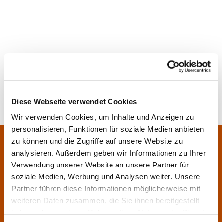
Diese Webseite verwendet Cookies
Wir verwenden Cookies, um Inhalte und Anzeigen zu
personalisieren, Funktionen für soziale Medien anbieten
Pfarrei Sankt Klara und Franziskus am Main
zu können und die Zugriffe auf unsere Website zu
Zentrales Pfarrbüro:
analysieren. Außerdem geben wir Informationen zu Ihrer
Im Bangert 8,
63450 Hanau

Verwendung unserer Website an unsere Partner für
06181 9230070

soziale Medien, Werbung und Analysen weiter. Unsere
Partner führen diese Informationen möglicherweise mit
pfarrei.klara-franziskus@bistum-fulda.de

weiteren Daten zusammen, die Sie ihnen bereitgestellt
Öffnungszeiten:
haben oder die sie im Rahmen Ihrer Nutzung der Dienste