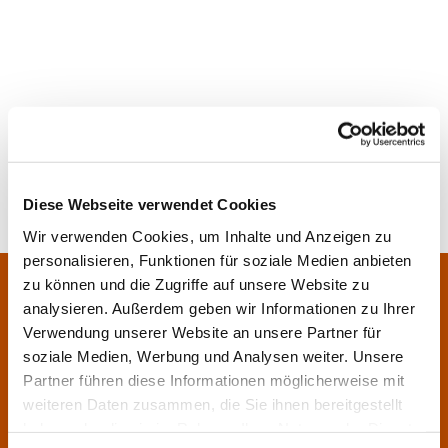
Diese Webseite verwendet Cookies
Wir verwenden Cookies, um Inhalte und Anzeigen zu
personalisieren, Funktionen für soziale Medien anbieten
Pfarrei Sankt Klara und Franziskus am Main
zu können und die Zugriffe auf unsere Website zu
Zentrales Pfarrbüro:
analysieren. Außerdem geben wir Informationen zu Ihrer
Im Bangert 8,
63450 Hanau

Verwendung unserer Website an unsere Partner für
06181 9230070

soziale Medien, Werbung und Analysen weiter. Unsere
Partner führen diese Informationen möglicherweise mit
pfarrei.klara-franziskus@bistum-fulda.de

weiteren Daten zusammen, die Sie ihnen bereitgestellt
Öffnungszeiten:
haben oder die sie im Rahmen Ihrer Nutzung der Dienste