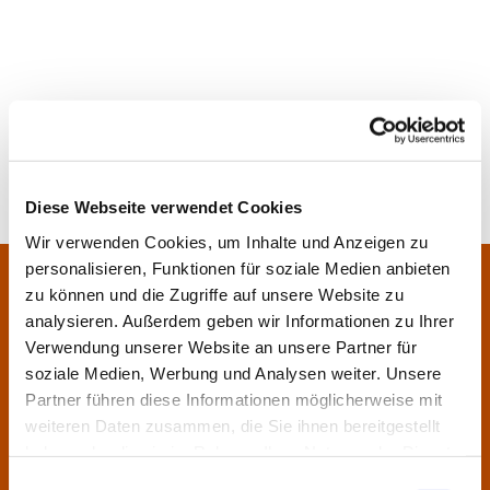
Diese Webseite verwendet Cookies
Wir verwenden Cookies, um Inhalte und Anzeigen zu
personalisieren, Funktionen für soziale Medien anbieten
Pfarrei Sankt Klara und Franziskus am Main
Zentrales Pfarrbüro:
zu können und die Zugriffe auf unsere Website zu
Im Bangert 8,
63450 Hanau
analysieren. Außerdem geben wir Informationen zu Ihrer

Verwendung unserer Website an unsere Partner für
06181 9230070

soziale Medien, Werbung und Analysen weiter. Unsere
pfarrei.klara-franziskus@bistum-fulda.de

Partner führen diese Informationen möglicherweise mit
weiteren Daten zusammen, die Sie ihnen bereitgestellt
Öffnungszeiten:
haben oder die sie im Rahmen Ihrer Nutzung der Dienste
Montag
geschlossen
gesammelt haben.
Einwilligungsauswahl
Dienstag
09:30 - 12:00