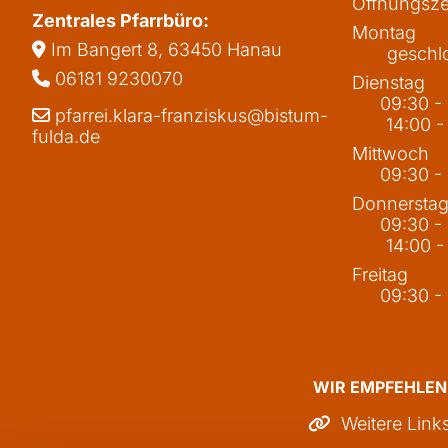
Öffnungsze
Zentrales Pfarrbüro:
Montag
Im Bangert 8,
63450 Hanau

geschl
06181 9230070

Dienstag
09:30 -
pfarrei.klara-franziskus@bistum-

14:00 -
fulda.de
Mittwoch
09:30 -
Donnersta
09:30 -
14:00 -
Freitag
09:30 -
WIR EMPFEHLEN
Weitere Link
