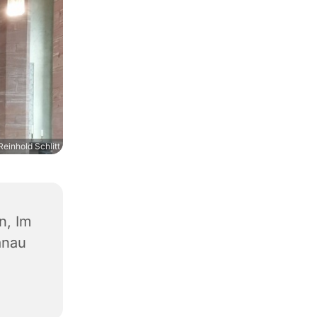
Reinhold Schlitt
n, Im
anau