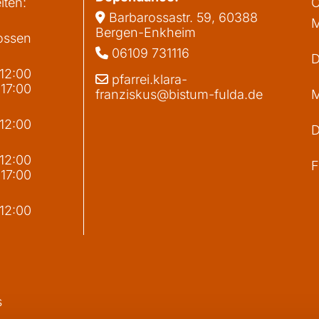
iten:
Ö
Barbarossastr. 59, 60388

M
Bergen-Enkheim
ossen
06109 731116

D
 12:00
pfarrei.klara-

 17:00
franziskus@bistum-fulda.de
M
 12:00
D
g
 12:00
F
 17:00
 12:00
s