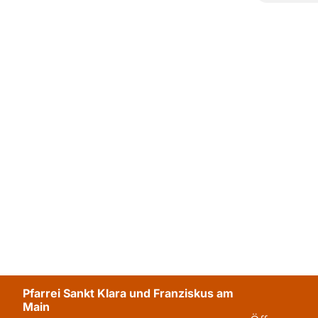
Pfarrei Sankt Klara und Franziskus am
Main