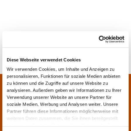
Diese Webseite verwendet Cookies
Wir verwenden Cookies, um Inhalte und Anzeigen zu
personalisieren, Funktionen für soziale Medien anbieten
Pfarrei Sankt Klara und Franziskus am Main
zu können und die Zugriffe auf unsere Website zu
Zentrales Pfarrbüro:
analysieren. Außerdem geben wir Informationen zu Ihrer
Im Bangert 8,
63450 Hanau

Verwendung unserer Website an unsere Partner für
06181 9230070

soziale Medien, Werbung und Analysen weiter. Unsere
Partner führen diese Informationen möglicherweise mit
pfarrei.klara-franziskus@bistum-fulda.de

weiteren Daten zusammen, die Sie ihnen bereitgestellt
Öffnungszeiten:
haben oder die sie im Rahmen Ihrer Nutzung der Dienste