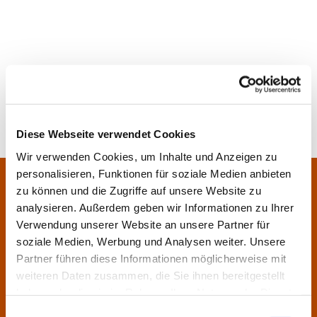
Diese Webseite verwendet Cookies
Wir verwenden Cookies, um Inhalte und Anzeigen zu
personalisieren, Funktionen für soziale Medien anbieten
Pfarrei Sankt Klara und Franziskus am Main
Zentrales Pfarrbüro:
zu können und die Zugriffe auf unsere Website zu
Im Bangert 8,
63450 Hanau
analysieren. Außerdem geben wir Informationen zu Ihrer

Verwendung unserer Website an unsere Partner für
06181 9230070

soziale Medien, Werbung und Analysen weiter. Unsere
pfarrei.klara-franziskus@bistum-fulda.de

Partner führen diese Informationen möglicherweise mit
weiteren Daten zusammen, die Sie ihnen bereitgestellt
Öffnungszeiten:
haben oder die sie im Rahmen Ihrer Nutzung der Dienste
Montag
geschlossen
gesammelt haben.
Einwilligungsauswahl
Dienstag
09:30 - 12:00