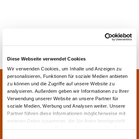
Diese Webseite verwendet Cookies
Wir verwenden Cookies, um Inhalte und Anzeigen zu
personalisieren, Funktionen für soziale Medien anbieten
Pfarrei Sankt Klara und Franziskus am Main
Zentrales Pfarrbüro:
zu können und die Zugriffe auf unsere Website zu
Im Bangert 8,
63450 Hanau
analysieren. Außerdem geben wir Informationen zu Ihrer

Verwendung unserer Website an unsere Partner für
06181 9230070

soziale Medien, Werbung und Analysen weiter. Unsere
pfarrei.klara-franziskus@bistum-fulda.de

Partner führen diese Informationen möglicherweise mit
weiteren Daten zusammen, die Sie ihnen bereitgestellt
Öffnungszeiten:
haben oder die sie im Rahmen Ihrer Nutzung der Dienste
Montag
geschlossen
gesammelt haben.
Einwilligungsauswahl
Dienstag
09:30 - 12:00