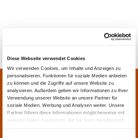
Diese Webseite verwendet Cookies
Wir verwenden Cookies, um Inhalte und Anzeigen zu
personalisieren, Funktionen für soziale Medien anbieten
Pfarrei Sankt Klara und Franziskus am Main
Zentrales Pfarrbüro:
zu können und die Zugriffe auf unsere Website zu
Im Bangert 8,
63450 Hanau
analysieren. Außerdem geben wir Informationen zu Ihrer

Verwendung unserer Website an unsere Partner für
06181 9230070

soziale Medien, Werbung und Analysen weiter. Unsere
pfarrei.klara-franziskus@bistum-fulda.de

Partner führen diese Informationen möglicherweise mit
weiteren Daten zusammen, die Sie ihnen bereitgestellt
Öffnungszeiten:
haben oder die sie im Rahmen Ihrer Nutzung der Dienste
Montag
geschlossen
gesammelt haben.
Einwilligungsauswahl
Dienstag
09:30 - 12:00