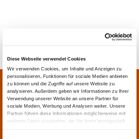
Diese Webseite verwendet Cookies
Wir verwenden Cookies, um Inhalte und Anzeigen zu
personalisieren, Funktionen für soziale Medien anbieten
Pfarrei Sankt Klara und Franziskus am Main
Zentrales Pfarrbüro:
zu können und die Zugriffe auf unsere Website zu
Im Bangert 8,
63450 Hanau
analysieren. Außerdem geben wir Informationen zu Ihrer

Verwendung unserer Website an unsere Partner für
06181 9230070

soziale Medien, Werbung und Analysen weiter. Unsere
pfarrei.klara-franziskus@bistum-fulda.de

Partner führen diese Informationen möglicherweise mit
weiteren Daten zusammen, die Sie ihnen bereitgestellt
Öffnungszeiten:
haben oder die sie im Rahmen Ihrer Nutzung der Dienste
Montag
geschlossen
gesammelt haben.
Einwilligungsauswahl
Dienstag
09:30 - 12:00