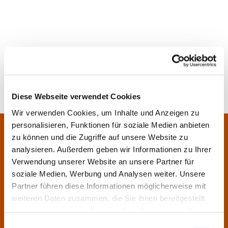
Diese Webseite verwendet Cookies
Wir verwenden Cookies, um Inhalte und Anzeigen zu
personalisieren, Funktionen für soziale Medien anbieten
Pfarrei Sankt Klara und Franziskus am Main
Zentrales Pfarrbüro:
zu können und die Zugriffe auf unsere Website zu
Im Bangert 8,
63450 Hanau
analysieren. Außerdem geben wir Informationen zu Ihrer

Verwendung unserer Website an unsere Partner für
06181 9230070

soziale Medien, Werbung und Analysen weiter. Unsere
pfarrei.klara-franziskus@bistum-fulda.de

Partner führen diese Informationen möglicherweise mit
weiteren Daten zusammen, die Sie ihnen bereitgestellt
Öffnungszeiten:
haben oder die sie im Rahmen Ihrer Nutzung der Dienste
Montag
geschlossen
gesammelt haben.
Einwilligungsauswahl
Dienstag
09:30 - 12:00