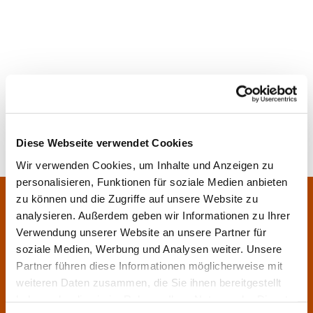
Diese Webseite verwendet Cookies
Wir verwenden Cookies, um Inhalte und Anzeigen zu
personalisieren, Funktionen für soziale Medien anbieten
Pfarrei Sankt Klara und Franziskus am Main
zu können und die Zugriffe auf unsere Website zu
Zentrales Pfarrbüro:
analysieren. Außerdem geben wir Informationen zu Ihrer
Im Bangert 8,
63450 Hanau

Verwendung unserer Website an unsere Partner für
06181 9230070

soziale Medien, Werbung und Analysen weiter. Unsere
Partner führen diese Informationen möglicherweise mit
pfarrei.klara-franziskus@bistum-fulda.de

weiteren Daten zusammen, die Sie ihnen bereitgestellt
Öffnungszeiten:
haben oder die sie im Rahmen Ihrer Nutzung der Dienste
Montag
geschlossen