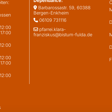
Dependance:
iten:
Ö
Barbarossastr. 59, 60388

M
Bergen-Enkheim
ossen
06109 731116

D
 12:00
pfarrei.klara-

 17:00
franziskus@bistum-fulda.de
M
 12:00
D
g
 12:00
F
 17:00
 12:00
s