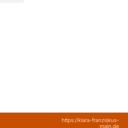
https://klara-franziskus-
main.de