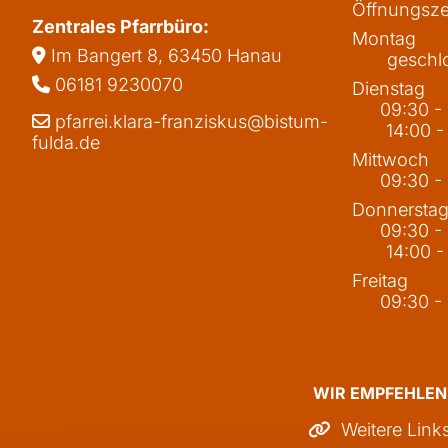
Öffnungsze
Zentrales Pfarrbüro:
Montag
Im Bangert 8,
63450 Hanau

geschl
06181 9230070

Dienstag
09:30 -
pfarrei.klara-franziskus@bistum-

14:00 -
fulda.de
Mittwoch
09:30 -
Donnersta
09:30 -
14:00 -
Freitag
09:30 -
WIR EMPFEHLEN
Weitere Link
