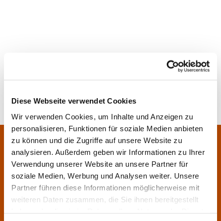
Diese Webseite verwendet Cookies
Wir verwenden Cookies, um Inhalte und Anzeigen zu
personalisieren, Funktionen für soziale Medien anbieten
Pfarrei Sankt Klara und Franziskus am Main
zu können und die Zugriffe auf unsere Website zu
Zentrales Pfarrbüro:
analysieren. Außerdem geben wir Informationen zu Ihrer
Im Bangert 8,
63450 Hanau

Verwendung unserer Website an unsere Partner für
06181 9230070

soziale Medien, Werbung und Analysen weiter. Unsere
Partner führen diese Informationen möglicherweise mit
pfarrei.klara-franziskus@bistum-fulda.de

weiteren Daten zusammen, die Sie ihnen bereitgestellt
Öffnungszeiten:
haben oder die sie im Rahmen Ihrer Nutzung der Dienste