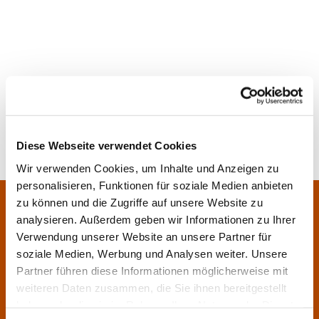
Diese Webseite verwendet Cookies
Wir verwenden Cookies, um Inhalte und Anzeigen zu
personalisieren, Funktionen für soziale Medien anbieten
Pfarrei Sankt Klara und Franziskus am Main
zu können und die Zugriffe auf unsere Website zu
Zentrales Pfarrbüro:
analysieren. Außerdem geben wir Informationen zu Ihrer
Im Bangert 8,
63450 Hanau

Verwendung unserer Website an unsere Partner für
06181 9230070

soziale Medien, Werbung und Analysen weiter. Unsere
Partner führen diese Informationen möglicherweise mit
pfarrei.klara-franziskus@bistum-fulda.de

weiteren Daten zusammen, die Sie ihnen bereitgestellt
Öffnungszeiten:
haben oder die sie im Rahmen Ihrer Nutzung der Dienste