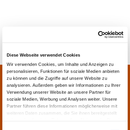
Diese Webseite verwendet Cookies
Wir verwenden Cookies, um Inhalte und Anzeigen zu
personalisieren, Funktionen für soziale Medien anbieten
Pfarrei Sankt Klara und Franziskus am Main
Zentrales Pfarrbüro:
zu können und die Zugriffe auf unsere Website zu
Im Bangert 8,
63450 Hanau
analysieren. Außerdem geben wir Informationen zu Ihrer

Verwendung unserer Website an unsere Partner für
06181 9230070

soziale Medien, Werbung und Analysen weiter. Unsere
pfarrei.klara-franziskus@bistum-fulda.de

Partner führen diese Informationen möglicherweise mit
weiteren Daten zusammen, die Sie ihnen bereitgestellt
Öffnungszeiten:
haben oder die sie im Rahmen Ihrer Nutzung der Dienste
Montag
geschlossen
gesammelt haben.
Einwilligungsauswahl
Dienstag
09:30 - 12:00