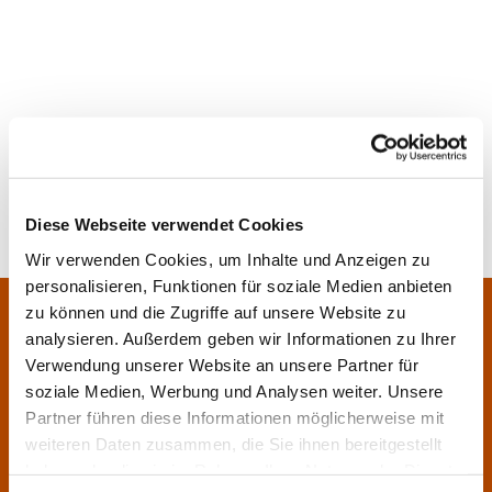
Diese Webseite verwendet Cookies
Wir verwenden Cookies, um Inhalte und Anzeigen zu
personalisieren, Funktionen für soziale Medien anbieten
Pfarrei Sankt Klara und Franziskus am Main
zu können und die Zugriffe auf unsere Website zu
Zentrales Pfarrbüro:
analysieren. Außerdem geben wir Informationen zu Ihrer
Im Bangert 8,
63450 Hanau

Verwendung unserer Website an unsere Partner für
06181 9230070

soziale Medien, Werbung und Analysen weiter. Unsere
Partner führen diese Informationen möglicherweise mit
pfarrei.klara-franziskus@bistum-fulda.de

weiteren Daten zusammen, die Sie ihnen bereitgestellt
Öffnungszeiten:
haben oder die sie im Rahmen Ihrer Nutzung der Dienste