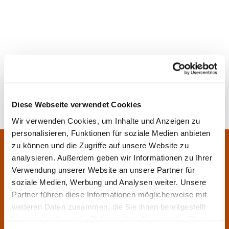
Diese Webseite verwendet Cookies
Wir verwenden Cookies, um Inhalte und Anzeigen zu
personalisieren, Funktionen für soziale Medien anbieten
Pfarrei Sankt Klara und Franziskus am Main
zu können und die Zugriffe auf unsere Website zu
Zentrales Pfarrbüro:
analysieren. Außerdem geben wir Informationen zu Ihrer
Im Bangert 8,
63450 Hanau

Verwendung unserer Website an unsere Partner für
06181 9230070

soziale Medien, Werbung und Analysen weiter. Unsere
Partner führen diese Informationen möglicherweise mit
pfarrei.klara-franziskus@bistum-fulda.de

weiteren Daten zusammen, die Sie ihnen bereitgestellt
Öffnungszeiten:
haben oder die sie im Rahmen Ihrer Nutzung der Dienste