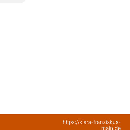
https://klara-franziskus-
main.de