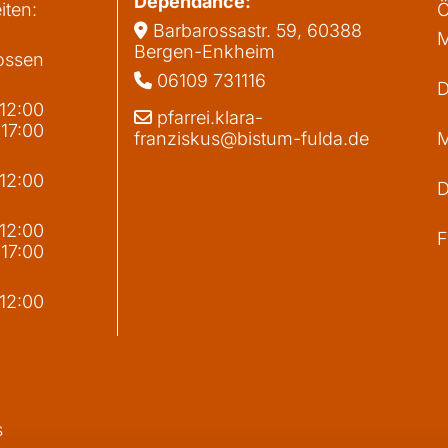
Dependance:
iten:
Ö
Barbarossastr. 59, 60388

M
Bergen-Enkheim
ossen
06109 731116

D
 12:00
pfarrei.klara-

 17:00
franziskus@bistum-fulda.de
M
 12:00
D
g
 12:00
F
 17:00
 12:00
s