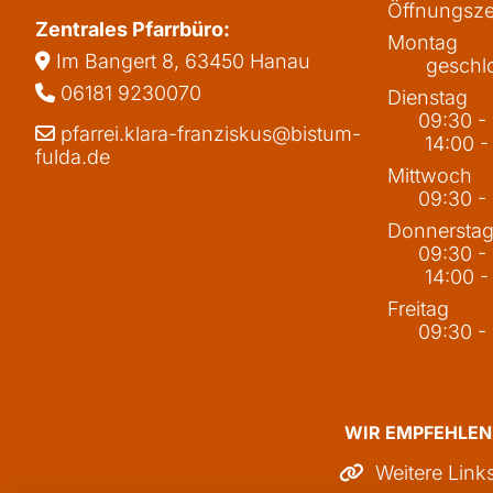
Öffnungsze
Zentrales Pfarrbüro:
Montag
Im Bangert 8,
63450 Hanau

geschl
06181 9230070

Dienstag
09:30 -
pfarrei.klara-franziskus@bistum-

14:00 -
fulda.de
Mittwoch
09:30 -
Donnersta
09:30 -
14:00 -
Freitag
09:30 -
WIR EMPFEHLEN
Weitere Link
