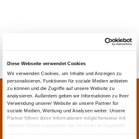
Diese Webseite verwendet Cookies
Wir verwenden Cookies, um Inhalte und Anzeigen zu
personalisieren, Funktionen für soziale Medien anbieten
Pfarrei Sankt Klara und Franziskus am Main
zu können und die Zugriffe auf unsere Website zu
Zentrales Pfarrbüro:
analysieren. Außerdem geben wir Informationen zu Ihrer
Im Bangert 8,
63450 Hanau

Verwendung unserer Website an unsere Partner für
06181 9230070

soziale Medien, Werbung und Analysen weiter. Unsere
Partner führen diese Informationen möglicherweise mit
pfarrei.klara-franziskus@bistum-fulda.de

weiteren Daten zusammen, die Sie ihnen bereitgestellt
Öffnungszeiten:
haben oder die sie im Rahmen Ihrer Nutzung der Dienste