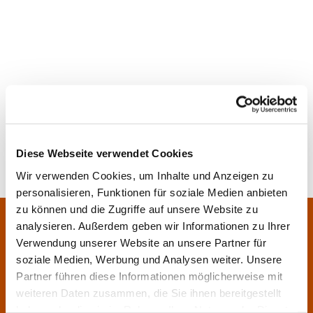
Diese Webseite verwendet Cookies
Wir verwenden Cookies, um Inhalte und Anzeigen zu
personalisieren, Funktionen für soziale Medien anbieten
zu können und die Zugriffe auf unsere Website zu
Pfarrei Sankt Klara und Franziskus am Main
analysieren. Außerdem geben wir Informationen zu Ihrer
Zentrales Pfarrbüro:
Verwendung unserer Website an unsere Partner für
Im Bangert 8,
63450 Hanau

soziale Medien, Werbung und Analysen weiter. Unsere
06181 9230070

Partner führen diese Informationen möglicherweise mit
pfarrei.klara-franziskus@bistum-fulda.de

weiteren Daten zusammen, die Sie ihnen bereitgestellt
haben oder die sie im Rahmen Ihrer Nutzung der Dienste