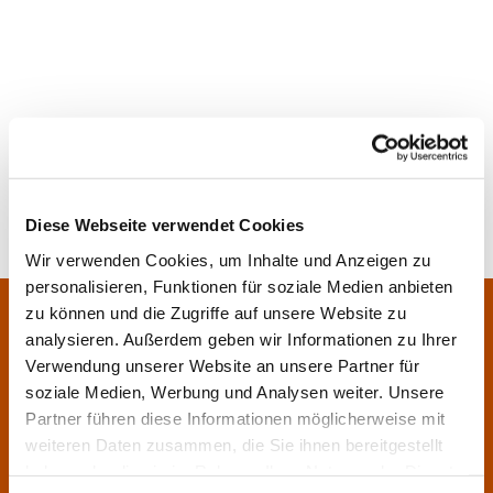
Diese Webseite verwendet Cookies
Wir verwenden Cookies, um Inhalte und Anzeigen zu
personalisieren, Funktionen für soziale Medien anbieten
Pfarrei Sankt Klara und Franziskus am Main
zu können und die Zugriffe auf unsere Website zu
Zentrales Pfarrbüro:
analysieren. Außerdem geben wir Informationen zu Ihrer
Im Bangert 8,
63450 Hanau

Verwendung unserer Website an unsere Partner für
06181 9230070

soziale Medien, Werbung und Analysen weiter. Unsere
Partner führen diese Informationen möglicherweise mit
pfarrei.klara-franziskus@bistum-fulda.de

weiteren Daten zusammen, die Sie ihnen bereitgestellt
Öffnungszeiten:
haben oder die sie im Rahmen Ihrer Nutzung der Dienste